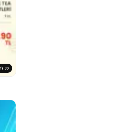
yfa
30