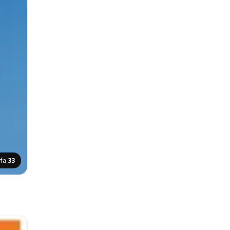
yfa
33