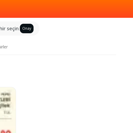
hir seçin
Onay
irler