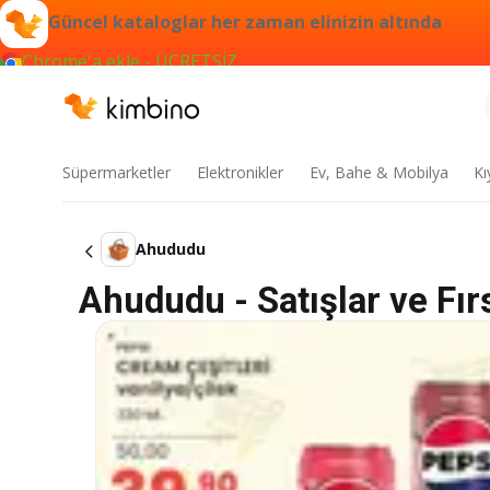
Güncel kataloglar her zaman elinizin altında
Chrome'a ekle - ÜCRETSİZ
Süpermarketler
Elektronikler
Ev, Bahe & Mobilya
Kı
Ahududu
Ahududu - Satışlar ve Fırs