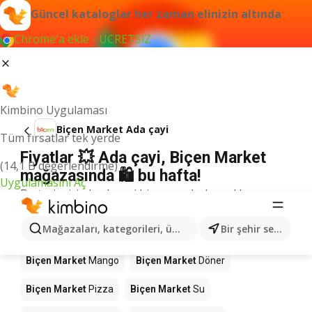
Güncel kataloglar her zaman elinizin altında
Chrome'a ekle - ÜCRETSİZ
Kimbino Uygulaması
Biçen Market Ada çayi
Tüm fırsatlar tek yerde
Fiyatlar 💥 Ada çayi, Biçen Market
(14,1 B değerlendirme)
mağazasında 🛍️ bu hafta!
Uygulamasını Aç
Bu terim için herhangi bir sonuç bulamadık.
Mağazalardaki diğer ürünler Biçen
Mağazaları, kategorileri, ürünleri arayın...
Bir şehir seçin
Market
Biçen Market
Mango
Biçen Market
Döner
Biçen Market
Pizza
Biçen Market
Su