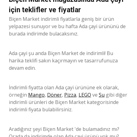
için teklifler ve fiyatlar
Biçen Market indirimli fiyatlarla geniş bir ürün
yelpazesi sunuyor ve bu hafta Ada çayi ürününü de
burada indirimde bulacaksınız.
Ada çayi şu anda Biçen Market de indirimli! Bu
harika teklifi sakın kaçırmayın ve tasarrufunuza
devam edin.
İndirimli fiyatta olan Ada çayi ürününe ek olarak,
örneğin
Mango
,
Döner
,
Pizza
,
LEGO
ve
Su
gibi diğer
indirimli ürünleri de Biçen Market kategorisinde
indirimli fiyata bulabilirsiniz.
Aradığınız şeyi Biçen Market 'de bulamadınız mı?
Orada da indirimde olan Ada çayi ürünü yok mu?