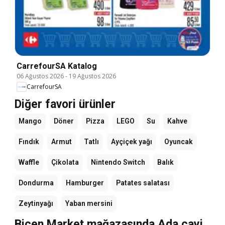
CarrefourSA Katalog
06 Ağustos 2026
-
19 Ağustos 2026
CarrefourSA
Diğer favori ürünler
Mango
Döner
Pizza
LEGO
Su
Kahve
Fındık
Armut
Tatlı
Ayçiçek yağı
Oyuncak
Waffle
Çikolata
Nintendo Switch
Balık
Dondurma
Hamburger
Patates salatası
Zeytinyağı
Yaban mersini
Biçen Market mağazasında Ada çayi