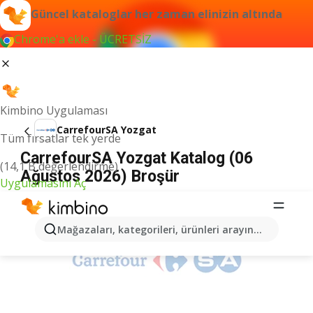
Güncel kataloglar her zaman elinizin altında
Chrome'a ekle - ÜCRETSİZ
Kimbino Uygulaması
CarrefourSA Yozgat
Tüm fırsatlar tek yerde
CarrefourSA Yozgat Katalog (06
(14,1 B değerlendirme)
Ağustos 2026) Broşür
Uygulamasını Aç
İLANLAR
Mağazaları, kategorileri, ürünleri arayın...