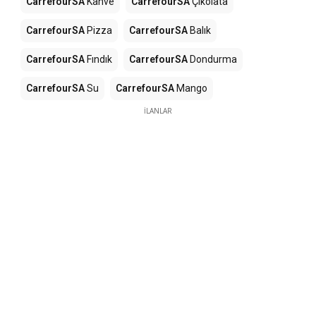
CarrefourSA
Kahve
CarrefourSA
Çikolata
CarrefourSA
Pizza
CarrefourSA
Balık
CarrefourSA
Fındık
CarrefourSA
Dondurma
CarrefourSA
Su
CarrefourSA
Mango
İLANLAR