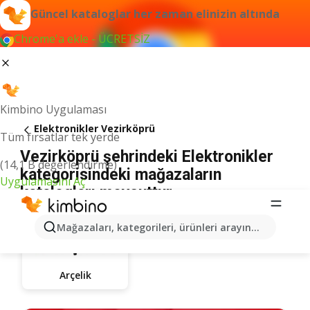
Güncel kataloglar her zaman elinizin altında
Chrome'a ekle - ÜCRETSİZ
Kimbino Uygulaması
Elektronikler Vezirköprü
Tüm fırsatlar tek yerde
Vezirköprü şehrindeki Elektronikler
(14,1 B değerlendirme)
kategorisindeki mağazaların
Uygulamasını Aç
katalogları mevcuttur
Mağazaları, kategorileri, ürünleri arayın...
Arçelik