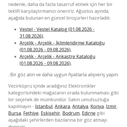
nedenle, daha da fazla tasarruf etmek için her bir
teklifi karşılaştırmanızı öneririz. Ağustos ayında,
aşağıda bulunan en güncel broşürleri hazırladık:
Vestel - Vestel Katalog (01.08.2026 -
31.08.2026)
,
Arçelik - Arçelik - İklimlendirme Kataloğu
(01.08.2026 - 09.08.2026)
,
Arçelik - Arçelik - Ankastre Kataloğu
(01.08.2026 - 09.08.2026)
,
. Bir göz atın ve daha uygun fiyatlarla alışveriş yapın.
Vezirköprü içinde aradığınız Elektronikler
kategorisindeki mağazanın orada bulunmaması gibi
bir seçenek de mümkündür. Sakın umutsuzluğa
kapılmayın -
İstanbul
,
Ankara
,
Antalya
,
Konya
,
İzmir
,
Bursa
,
Fethiye
,
Eskişehir
,
Bodrum
,
Edirne
gibi
aşağıdaki şehirlerden bazılarına bir göz atmayı
deneyin.