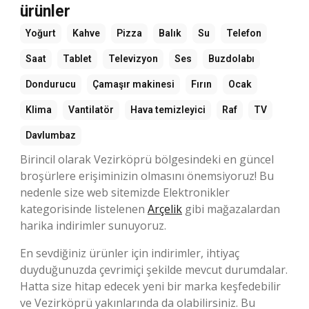
ürünler
Yoğurt
Kahve
Pizza
Balık
Su
Telefon
Saat
Tablet
Televizyon
Ses
Buzdolabı
Dondurucu
Çamaşır makinesi
Fırın
Ocak
Klima
Vantilatör
Hava temizleyici
Raf
TV
Davlumbaz
Birincil olarak Vezirköprü bölgesindeki en güncel
broşürlere erişiminizin olmasını önemsiyoruz! Bu
nedenle size web sitemizde Elektronikler
kategorisinde listelenen
Arçelik
gibi mağazalardan
harika indirimler sunuyoruz.
En sevdiğiniz ürünler için indirimler, ihtiyaç
duyduğunuzda çevrimiçi şekilde mevcut durumdalar.
Hatta size hitap edecek yeni bir marka keşfedebilir
ve Vezirköprü yakınlarında da olabilirsiniz. Bu