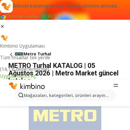
Güncel kataloglar her zaman elinizin altında
Chrome'a ekle - ÜCRETSİZ
Kimbino Uygulaması
Metro Turhal
Tüm fırsatlar tek yerde
METRO Turhal KATALOG | 05
(14,1 B değerlendirme)
Ağustos 2026 | Metro Market güncel
Uygulamasını Aç
katalog
İLANLAR
Mağazaları, kategorileri, ürünleri arayın...