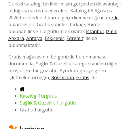
Güncel katalog, tekliflerimizin gerçekten de avantajlı
olduğuna sizi ikna edecektir. Katalog 03 Ağustos
2026 tarihinden itibaren geçerlidir ve doğrudan
zde
bulacaksınız. Gratis şubeleri birkaç şehirde
bulunabilir ve Turgutlu 'e ek olarak
İstanbul
,
İzmir
,
Ankara
,
Antalya
,
Eskişehir
,
Edremit
' de de
bulunmaktadır.
Gratis mağazasının bölgenizde bulunmaması
durumunda, Sağlık & Güzellik kategorisindeki diğer
broşürlere bir göz atın. Aynı kategoriye giren
işletmeler, örneğin,
Rossmann
,
Gratis
'dir.
Katalog Turgutlu
Sağlık & Güzellik Turgutlu
Gratis Turgutlu