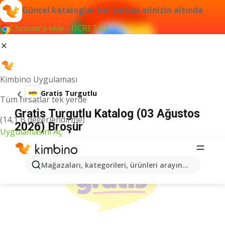
Güncel kataloglar her zaman elinizin altında
Chrome'a ekle - ÜCRETSİZ
Kimbino Uygulaması
Gratis Turgutlu
Tüm fırsatlar tek yerde
Gratis Turgutlu Katalog (03 Ağustos
(14,1 B değerlendirme)
2026) Broşür
Uygulamasını Aç
İLANLAR
Mağazaları, kategorileri, ürünleri arayın...