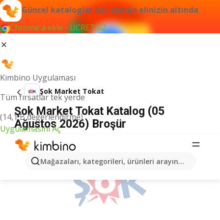
Güncel kataloglar her zaman elinizin altında
Chrome'a ekle - ÜCRETSİZ
Kimbino Uygulaması
Şok Market Tokat
Tüm fırsatlar tek yerde
Şok Market Tokat Katalog (05
(14,1 B değerlendirme)
Ağustos 2026) Broşür
Uygulamasını Aç
İLANLAR
Mağazaları, kategorileri, ürünleri arayın...