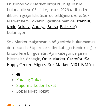
En güncel Şok Market broşürü, bugün bile
bulunabilir ve 05 - 11 Ağustos 2026 tarihinden
itibaren geçerlidir. Sizin de bildiğiniz üzere, Şok
Market hem Tokat'in ilçesinde hem de
İstanbul
,
İzmir
,
Ankara
,
Antalya
,
Bursa
,
Balıkesir
'de
bulunuyor.
Şok Market mağazasının bölgenizde bulunmaması
durumunda, Süpermarketler kategorisindeki diğer
broşürlere bir göz atın. Aynı kategoriye giren
işletmeler, örneğin,
Onur Market
,
CarrefourSA
,
Happy Center
,
Migros
,
Şok Market
,
A101
,
BİM
'dir.
Katalog Tokat
Süpermarketler Tokat
Şok Market Tokat