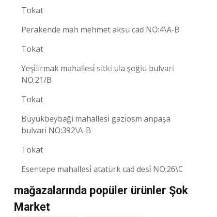
Tokat
Perakende mah mehmet aksu cad NO:4\A-B
Tokat
Yeşi̇lirmak mahallesi̇ sitki ula şoğlu bulvari
NO:21/B
Tokat
Büyükbeybaği mahallesi̇ gazi̇osm anpaşa
bulvari NO:392\A-B
Tokat
Esentepe mahallesi̇ atatürk cad desi̇ NO:26\C
mağazalarında popüler ürünler Şok
Market