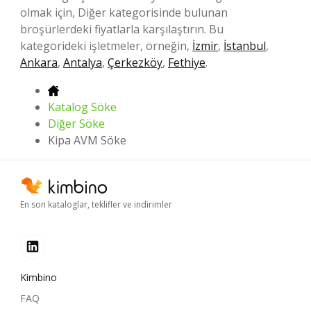
olmak için, Diğer kategorisinde bulunan
broşürlerdeki fiyatlarla karşılaştırın. Bu
kategorideki işletmeler, örneğin,
İzmir
,
İstanbul
,
Ankara
,
Antalya
,
Çerkezköy
,
Fethiye
.
Katalog Söke
Diğer Söke
Kipa AVM Söke
En son kataloglar, teklifler ve indirimler
Kimbino
FAQ