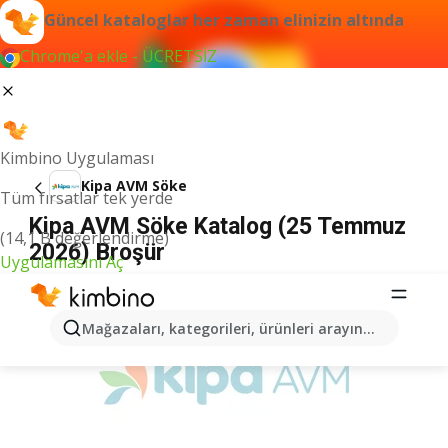
Güncel kataloglar her zaman elinizin altında
Chrome'a ekle - ÜCRETSİZ
Kimbino Uygulaması
Kipa AVM Söke
Tüm fırsatlar tek yerde
Kipa AVM Söke Katalog (25 Temmuz
(14,1 B değerlendirme)
2026) Broşür
Uygulamasını Aç
İLANLAR
Mağazaları, kategorileri, ürünleri arayın...