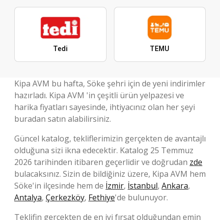
Tedi
TEMU
Kipa AVM bu hafta, Söke şehri için de yeni indirimler
hazırladı. Kipa AVM 'in çeşitli ürün yelpazesi ve
harika fiyatları sayesinde, ihtiyacınız olan her şeyi
buradan satın alabilirsiniz.
Güncel katalog, tekliflerimizin gerçekten de avantajlı
olduğuna sizi ikna edecektir. Katalog 25 Temmuz
2026 tarihinden itibaren geçerlidir ve doğrudan
zde
bulacaksınız. Sizin de bildiğiniz üzere, Kipa AVM hem
Söke'in ilçesinde hem de
İzmir
,
İstanbul
,
Ankara
,
Antalya
,
Çerkezköy
,
Fethiye
'de bulunuyor.
Teklifin gerçekten de en iyi fırsat olduğundan emin