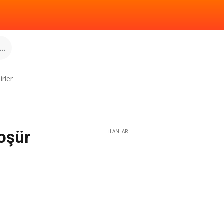
..
irler
oşür
İLANLAR