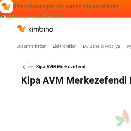
Güncel kataloglar her zaman elinizin altında
Chrome'a ekle - ÜCRETSİZ
Supermarketler
Elektronikler
Ev, Bahe & Mobilya
Ki
Kipa AVM Merkezefendi
Kipa AVM Merkezefendi 