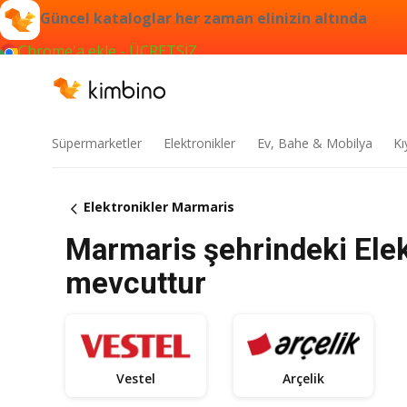
Güncel kataloglar her zaman elinizin altında
Chrome'a ekle - ÜCRETSİZ
Süpermarketler
Elektronikler
Ev, Bahe & Mobilya
Kı
Elektronikler Marmaris
Marmaris şehrindeki Elek
mevcuttur
Vestel
Arçelik