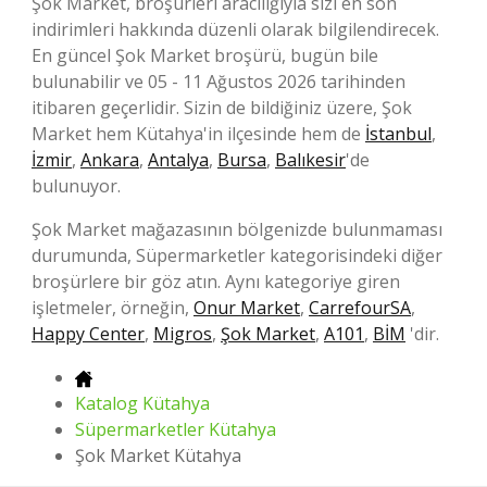
Şok Market, broşürleri aracılığıyla sizi en son
indirimleri hakkında düzenli olarak bilgilendirecek.
En güncel Şok Market broşürü, bugün bile
bulunabilir ve 05 - 11 Ağustos 2026 tarihinden
itibaren geçerlidir. Sizin de bildiğiniz üzere, Şok
Market hem Kütahya'in ilçesinde hem de
İstanbul
,
İzmir
,
Ankara
,
Antalya
,
Bursa
,
Balıkesir
'de
bulunuyor.
Şok Market mağazasının bölgenizde bulunmaması
durumunda, Süpermarketler kategorisindeki diğer
broşürlere bir göz atın. Aynı kategoriye giren
işletmeler, örneğin,
Onur Market
,
CarrefourSA
,
Happy Center
,
Migros
,
Şok Market
,
A101
,
BİM
'dir.
Katalog Kütahya
Süpermarketler Kütahya
Şok Market Kütahya