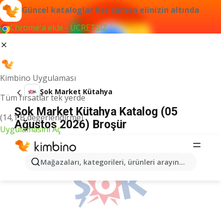
Güncel kataloglar her zaman elinizin altında
Chrome'a ekle - ÜCRETSİZ
Kimbino Uygulaması
Şok Market Kütahya
Tüm fırsatlar tek yerde
Şok Market Kütahya Katalog (05
(14,1 B değerlendirme)
Ağustos 2026) Broşür
Uygulamasını Aç
İLANLAR
Mağazaları, kategorileri, ürünleri arayın...