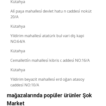
Kütahya
Ali̇ paşa mahallesi̇ devlet hatu n caddesi̇ noküt
20/A
Kütahya
Yildirim mahallesi̇ atatürk bul vari diş kapi
NO:64/A
Kütahya
Cemalletti̇n mahallesi̇ kibris c addesi̇ NO:16/A
Kütahya
Yildirim beyazit mahallesi̇ erd oğan atasoy
caddesi̇ NO:10/A
mağazalarında popüler ürünler Şok
Market