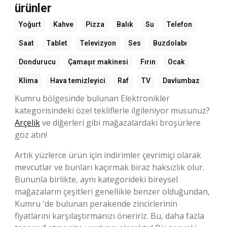
ürünler
Yoğurt
Kahve
Pizza
Balık
Su
Telefon
Saat
Tablet
Televizyon
Ses
Buzdolabı
Dondurucu
Çamaşır makinesi
Fırın
Ocak
Klima
Hava temizleyici
Raf
TV
Davlumbaz
Kumru bölgesinde bulunan Elektronikler
kategorisindeki özel tekliflerle ilgileniyor musunuz?
Arçelik
ve diğerleri gibi mağazalardaki broşürlere
göz atın!
Artık yüzlerce ürün için indirimler çevrimiçi olarak
mevcutlar ve bunları kaçırmak biraz haksızlık olur.
Bununla birlikte, aynı kategorideki bireysel
mağazaların çeşitleri genellikle benzer olduğundan,
Kumru 'de bulunan perakende zincirlerinin
fiyatlarını karşılaştırmanızı öneririz. Bu, daha fazla