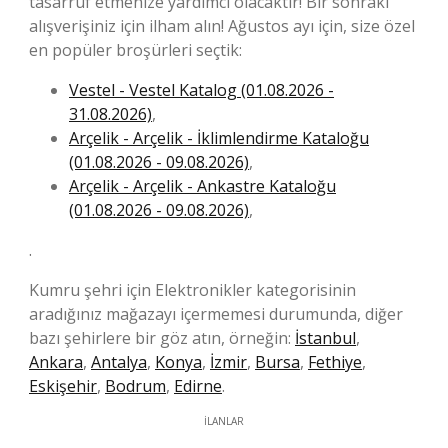
tasarruf etmenize yardımcı olacaktır! Bir sonraki
alışverişiniz için ilham alın! Ağustos ayı için, size özel
en popüler broşürleri seçtik:
Vestel - Vestel Katalog (01.08.2026 -
31.08.2026)
,
Arçelik - Arçelik - İklimlendirme Kataloğu
(01.08.2026 - 09.08.2026)
,
Arçelik - Arçelik - Ankastre Kataloğu
(01.08.2026 - 09.08.2026)
,
.
Kumru şehri için Elektronikler kategorisinin
aradığınız mağazayı içermemesi durumunda, diğer
bazı şehirlere bir göz atın, örneğin:
İstanbul
,
Ankara
,
Antalya
,
Konya
,
İzmir
,
Bursa
,
Fethiye
,
Eskişehir
,
Bodrum
,
Edirne
.
İLANLAR