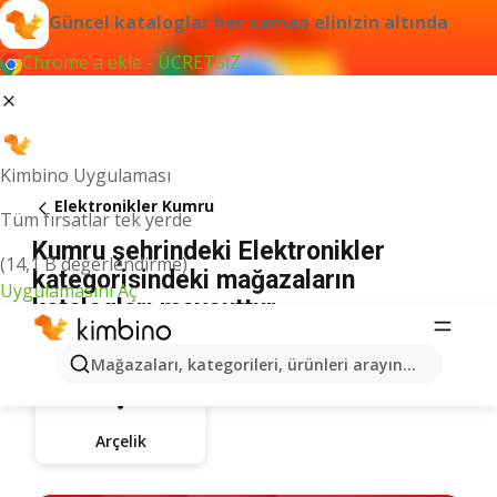
Güncel kataloglar her zaman elinizin altında
Chrome'a ekle - ÜCRETSİZ
Kimbino Uygulaması
Elektronikler Kumru
Tüm fırsatlar tek yerde
Kumru şehrindeki Elektronikler
(14,1 B değerlendirme)
kategorisindeki mağazaların
Uygulamasını Aç
katalogları mevcuttur
Mağazaları, kategorileri, ürünleri arayın...
Arçelik