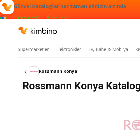
Güncel kataloglar her zaman elinizin altında
Chrome'a ekle - ÜCRETSİZ
Supermarketler
Elektronikler
Ev, Bahe & Mobilya
Ki
Rossmann Konya
Rossmann Konya Katalog