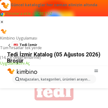
Güncel kataloglar her zaman elinizin altında
Chrome'a ekle - ÜCRETSİZ
Kimbino Uygulaması
Tedi İzmir
Tüm fırsatlar tek yerde
Tedi İzmir Katalog (05 Ağustos 2026)
(14,1 B değerlendirme)
Broşür
Uygulamasını Aç
İLANLAR
Mağazaları, kategorileri, ürünleri arayın...