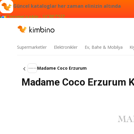
Güncel kataloglar her zaman elinizin altında
Chrome'a ekle - ÜCRETSİZ
Supermarketler
Elektronikler
Ev, Bahe & Mobilya
Ki
Madame Coco Erzurum
Madame Coco Erzurum Ka