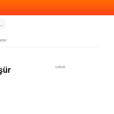
..
irler
şür
İLANLAR