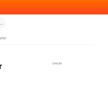
..
irler
r
İLANLAR