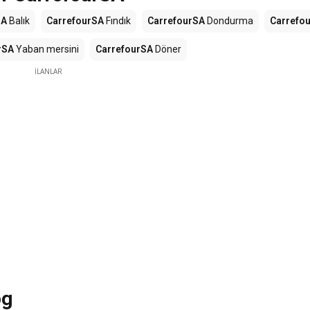
SA
Balık
CarrefourSA
Fındık
CarrefourSA
Dondurma
Carrefo
rSA
Yaban mersini
CarrefourSA
Döner
İLANLAR
og