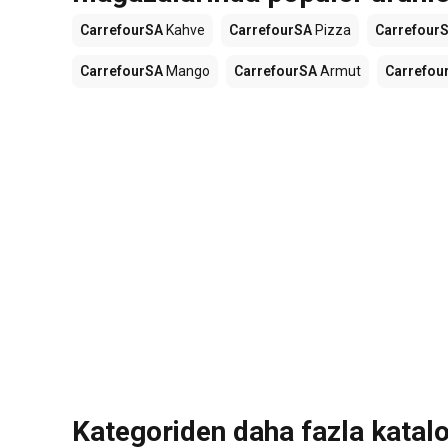
CarrefourSA
Kahve
CarrefourSA
Pizza
Carrefour
CarrefourSA
Mango
CarrefourSA
Armut
Carrefou
Kategoriden daha fazla katal