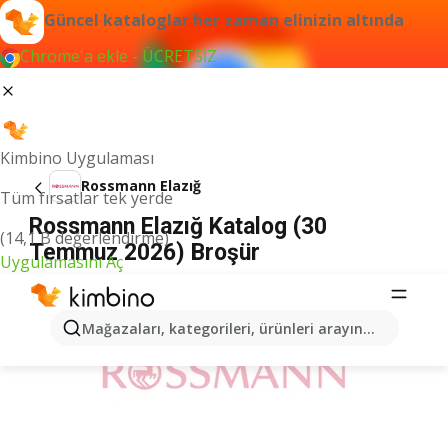
Güncel kataloglar her zaman elinizin altında
Chrome'a ekle - ÜCRETSİZ
Kimbino Uygulaması
Rossmann Elazığ
Tüm fırsatlar tek yerde
Rossmann Elazığ Katalog (30
(14,1 B değerlendirme)
Temmuz 2026) Broşür
Uygulamasını Aç
İLANLAR
Mağazaları, kategorileri, ürünleri arayın...