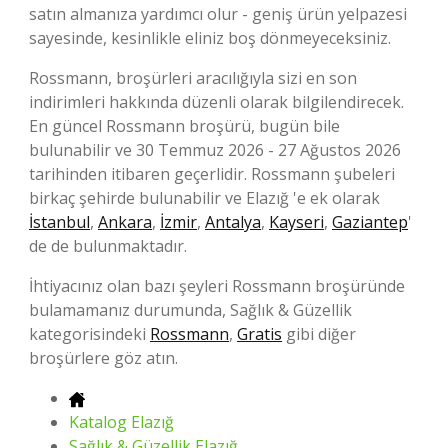
satın almanıza yardımcı olur - geniş ürün yelpazesi
sayesinde, kesinlikle eliniz boş dönmeyeceksiniz.
Rossmann, broşürleri aracılığıyla sizi en son
indirimleri hakkında düzenli olarak bilgilendirecek.
En güncel Rossmann broşürü, bugün bile
bulunabilir ve 30 Temmuz 2026 - 27 Ağustos 2026
tarihinden itibaren geçerlidir. Rossmann şubeleri
birkaç şehirde bulunabilir ve Elazığ 'e ek olarak
İstanbul
,
Ankara
,
İzmir
,
Antalya
,
Kayseri
,
Gaziantep
'
de de bulunmaktadır.
İhtiyacınız olan bazı şeyleri Rossmann broşüründe
bulamamanız durumunda, Sağlık & Güzellik
kategorisindeki
Rossmann
,
Gratis
gibi diğer
broşürlere göz atın.
Katalog Elazığ
Sağlık & Güzellik Elazığ