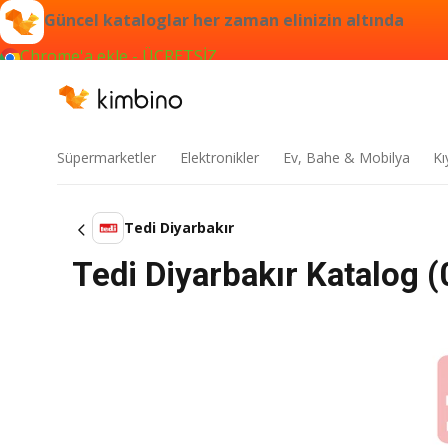
Güncel kataloglar her zaman elinizin altında
Chrome'a ekle - ÜCRETSİZ
Süpermarketler
Elektronikler
Ev, Bahe & Mobilya
Kı
Tedi Diyarbakır
Tedi Diyarbakır Katalog