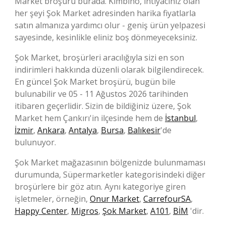
Market broşürü burada. Kimbino, ihtiyacınız olan
her şeyi Şok Market adresinden harika fiyatlarla
satın almanıza yardımcı olur - geniş ürün yelpazesi
sayesinde, kesinlikle eliniz boş dönmeyeceksiniz.
Şok Market, broşürleri aracılığıyla sizi en son
indirimleri hakkında düzenli olarak bilgilendirecek.
En güncel Şok Market broşürü, bugün bile
bulunabilir ve 05 - 11 Ağustos 2026 tarihinden
itibaren geçerlidir. Sizin de bildiğiniz üzere, Şok
Market hem Çankırı'in ilçesinde hem de
İstanbul
,
İzmir
,
Ankara
,
Antalya
,
Bursa
,
Balıkesir
'de
bulunuyor.
Şok Market mağazasının bölgenizde bulunmaması
durumunda, Süpermarketler kategorisindeki diğer
broşürlere bir göz atın. Aynı kategoriye giren
işletmeler, örneğin,
Onur Market
,
CarrefourSA
,
Happy Center
,
Migros
,
Şok Market
,
A101
,
BİM
'dir.