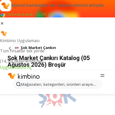
Güncel kataloglar her zaman elinizin altında
Chrome'a ekle - ÜCRETSİZ
Kimbino Uygulaması
Şok Market Çankırı
Tüm fırsatlar tek yerde
Şok Market Çankırı Katalog (05
(14,1 B değerlendirme)
Ağustos 2026) Broşür
Uygulamasını Aç
İLANLAR
Mağazaları, kategorileri, ürünleri arayın...