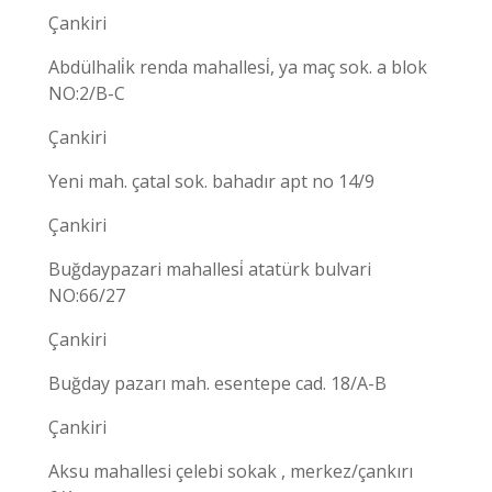
Çankiri
Abdülhali̇k renda mahallesi̇, ya maç sok. a blok
NO:2/B-C
Çankiri
Yeni mah. çatal sok. bahadır apt no 14/9
Çankiri
Buğdaypazari mahallesi̇ atatürk bulvari
NO:66/27
Çankiri
Buğday pazarı mah. esentepe cad. 18/A-B
Çankiri
Aksu mahallesi çelebi sokak , merkez/çankırı