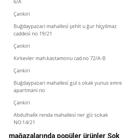
6/A
Çankiri
Buğdaypazari mahallesi̇ şehi̇t u ğur hi̇çyilmaz
caddesi̇ no 19/21
Çankiri
Kırkevler mah.kastamonu cad.no 72/A-B
Çankiri
Buğdaypazari mahallesi̇ gül s okak yunus emre
apartmani no
Çankiri
Abdulhali̇k renda mahallesi̇ ner gi̇z sokak
NO:14/21
mağazalarında popüler ürünler Şok