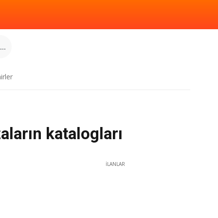
..
irler
ların katalogları
İLANLAR