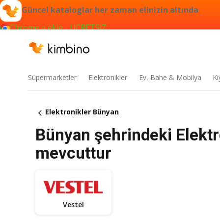
Güncel kataloglar her zaman elinizin altında
Chrome'a ekle - ÜCRETSİZ
Süpermarketler
Elektronikler
Ev, Bahe & Mobilya
Kı
Elektronikler Bünyan
Bünyan şehrindeki Elektr
mevcuttur
Vestel