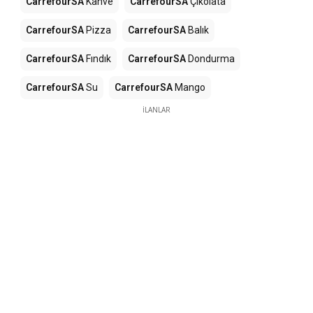
CarrefourSA
Kahve
CarrefourSA
Çikolata
CarrefourSA
Pizza
CarrefourSA
Balık
CarrefourSA
Fındık
CarrefourSA
Dondurma
CarrefourSA
Su
CarrefourSA
Mango
İLANLAR