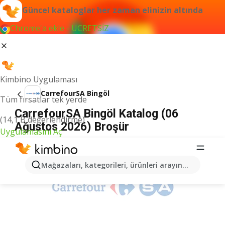
Güncel kataloglar her zaman elinizin altında
Chrome'a ekle - ÜCRETSİZ
Kimbino Uygulaması
CarrefourSA Bingöl
Tüm fırsatlar tek yerde
CarrefourSA Bingöl Katalog (06
(14,1 B değerlendirme)
Ağustos 2026) Broşür
Uygulamasını Aç
İLANLAR
Mağazaları, kategorileri, ürünleri arayın...