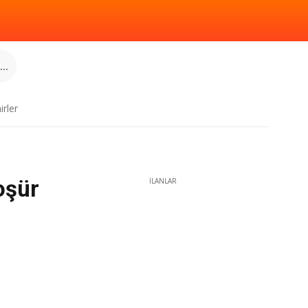
..
irler
oşür
İLANLAR