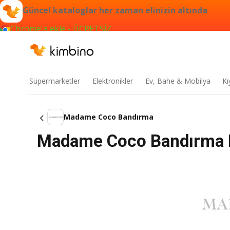
Güncel kataloglar her zaman elinizin altında
Chrome'a ekle - ÜCRETSİZ
Süpermarketler
Elektronikler
Ev, Bahe & Mobilya
Kı
Madame Coco Bandırma
Madame Coco Bandırma K