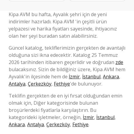
Kipa AVM bu hafta, Ayvalık şehri için de yeni
indirimler hazırladı. Kipa AVM 'in çeşitli ürün
yelpazesi ve harika fiyatları sayesinde, ihtiyacınız
olan her şeyi buradan satın alabilirsiniz.
Güncel katalog, tekliflerimizin gerçekten de avantajlı
olduğuna sizi ikna edecektir. Katalog 25 Temmuz
2026 tarihinden itibaren geçerlidir ve doğrudan
zde
bulacaksınız. Sizin de bildiğiniz üzere, Kipa AVM hem
Ayvalık'in ilçesinde hem de
İzmir
,
İstanbul
,
Ankara
,
Antalya
,
Çerkezköy
,
Fethiye
'de bulunuyor.
Teklifin gerçekten de en iyi fırsat olduğundan emin
olmak için, Diğer kategorisinde bulunan
broşürlerdeki fiyatlarla karşılaştırın. Bu
kategorideki işletmeler, örneğin,
İzmir
,
İstanbul
,
Ankara
,
Antalya
,
Çerkezköy
,
Fethiye
.