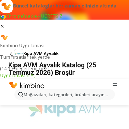
Güncel kataloglar her zaman elinizin altında
Chrome'a ekle - ÜCRETSİZ
Kimbino Uygulaması
Kipa AVM Ayvalık
Tüm fırsatlar tek yerde
Kipa AVM Ayvalık Katalog (25
(14,1 B değerlendirme)
Temmuz 2026) Broşür
Uygulamasını Aç
İLANLAR
Mağazaları, kategorileri, ürünleri arayın...