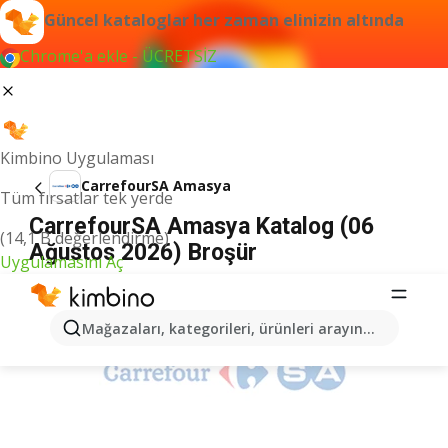
Güncel kataloglar her zaman elinizin altında
Chrome'a ekle - ÜCRETSİZ
Kimbino Uygulaması
CarrefourSA Amasya
Tüm fırsatlar tek yerde
CarrefourSA Amasya Katalog (06
(14,1 B değerlendirme)
Ağustos 2026) Broşür
Uygulamasını Aç
İLANLAR
Mağazaları, kategorileri, ürünleri arayın...