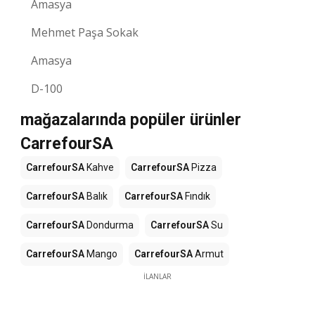
Amasya
Mehmet Paşa Sokak
Amasya
D-100
mağazalarında popüler ürünler
CarrefourSA
CarrefourSA
Kahve
CarrefourSA
Pizza
CarrefourSA
Balık
CarrefourSA
Fındık
CarrefourSA
Dondurma
CarrefourSA
Su
CarrefourSA
Mango
CarrefourSA
Armut
İLANLAR