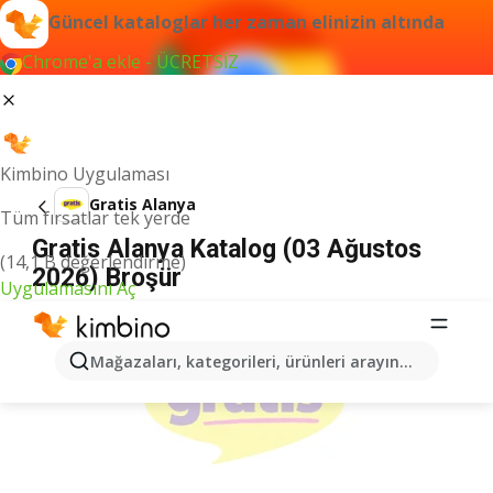
Güncel kataloglar her zaman elinizin altında
Chrome'a ekle - ÜCRETSİZ
Kimbino Uygulaması
Gratis Alanya
Tüm fırsatlar tek yerde
Gratis Alanya Katalog (03 Ağustos
(14,1 B değerlendirme)
2026) Broşür
Uygulamasını Aç
İLANLAR
Mağazaları, kategorileri, ürünleri arayın...