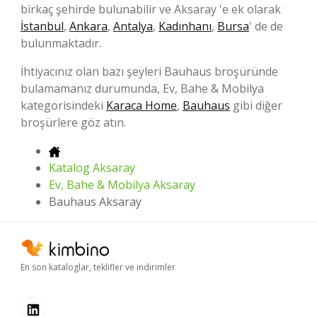
birkaç şehirde bulunabilir ve Aksaray 'e ek olarak
İstanbul
,
Ankara
,
Antalya
,
Kadınhanı
,
Bursa
' de de
bulunmaktadır.
İhtiyacınız olan bazı şeyleri Bauhaus broşüründe
bulamamanız durumunda, Ev, Bahe & Mobilya
kategorisindeki
Karaca Home
,
Bauhaus
gibi diğer
broşürlere göz atın.
Katalog Aksaray
Ev, Bahe & Mobilya Aksaray
Bauhaus Aksaray
En son kataloglar, teklifler ve indirimler