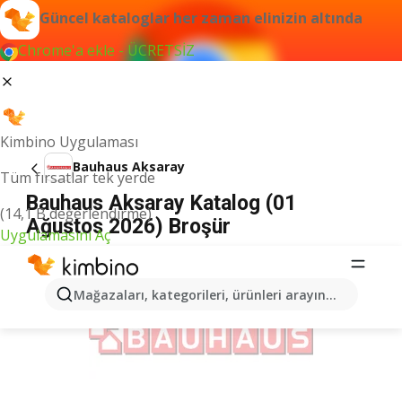
Güncel kataloglar her zaman elinizin altında
Chrome'a ekle - ÜCRETSİZ
Kimbino Uygulaması
Bauhaus Aksaray
Tüm fırsatlar tek yerde
Bauhaus Aksaray Katalog (01
(14,1 B değerlendirme)
Ağustos 2026) Broşür
Uygulamasını Aç
İLANLAR
Mağazaları, kategorileri, ürünleri arayın...